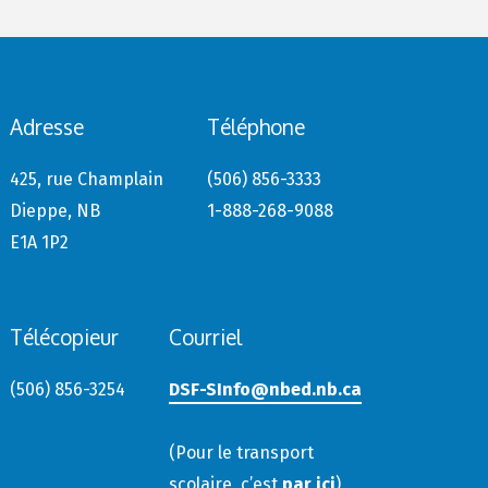
Adresse
Téléphone
425, rue Champlain
(506) 856-3333
Dieppe, NB
1-888-268-9088
E1A 1P2
Télécopieur
Courriel
(506) 856-3254
DSF-SInfo@nbed.nb.ca
(Pour le transport
scolaire, c’est
par ici
)