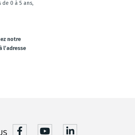
 de 0 à 5 ans,
tez notre
à l’adresse
us