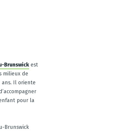
au-Brunswick
est
s milieux de
ans. Il oriente
t d’accompagner
enfant pour la
au-Brunswick