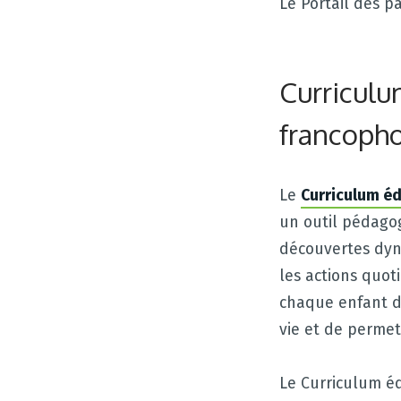
Le Portail des p
Curriculu
francoph
Le
Curriculum é
un outil pédagog
découvertes dyna
les actions quot
chaque enfant d
vie et de permet
Le Curriculum é