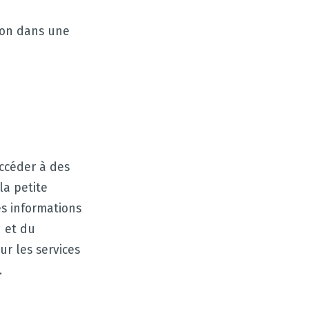
tion dans une
accéder à des
la petite
es informations
n et du
r les services
.