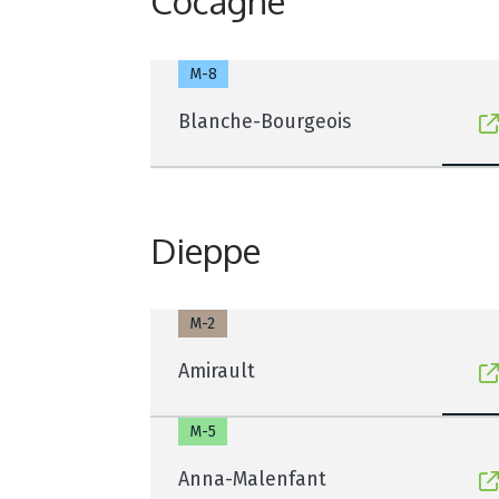
Cocagne
M-8
Blanche-Bourgeois
Dieppe
M-2
Amirault
M-5
Anna-Malenfant