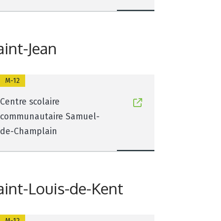
aint-Jean
M-12
Centre scolaire
communautaire Samuel-
de-Champlain
aint-Louis-de-Kent
M-12