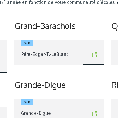
e
12
année en fonction de votre communauté d’écoles,
Grand-Barachois
Q
M-8
Père-Edgar-T.-LeBlanc
Grande-Digue
R
M-8
Grande-Digue