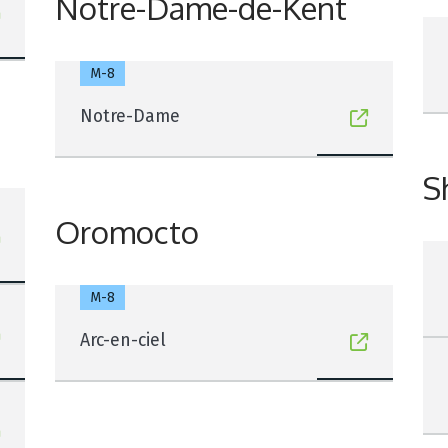
Notre-Dame-de-Kent
M-8
Notre-Dame
S
Oromocto
M-8
Arc-en-ciel