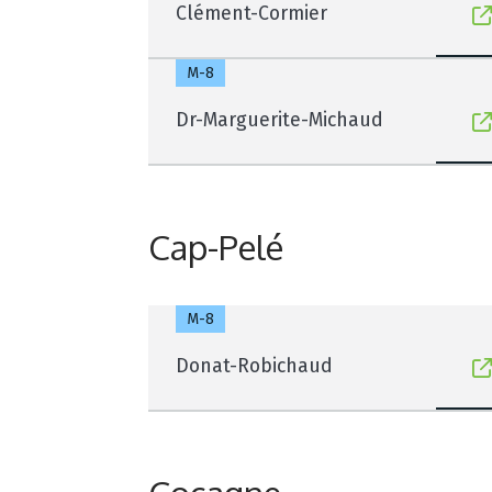
Clément-Cormier
M-8
Dr-Marguerite-Michaud
Cap-Pelé
M-8
Donat-Robichaud