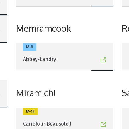
Memramcook
R
M-8
Abbey-Landry
Miramichi
S
M-12
Carrefour Beausoleil