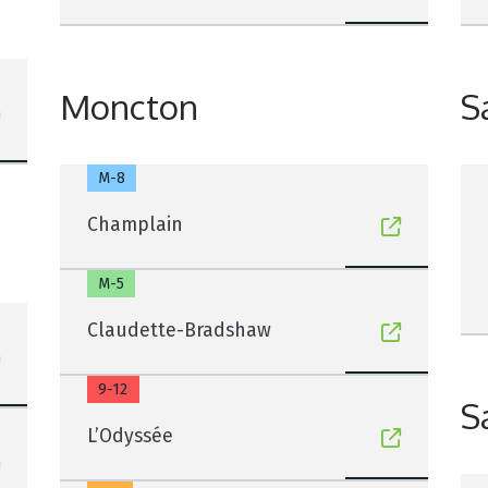
Moncton
S
M-8
Champlain
M-5
Claudette-Bradshaw
9-12
S
L’Odyssée