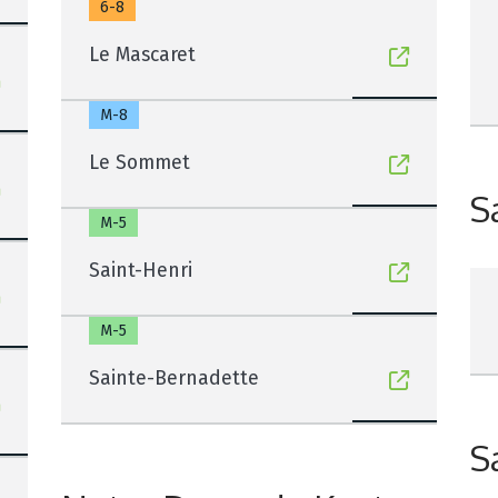
6-8
Le Mascaret
M-8
Le Sommet
S
M-5
Saint-Henri
M-5
Sainte-Bernadette
S