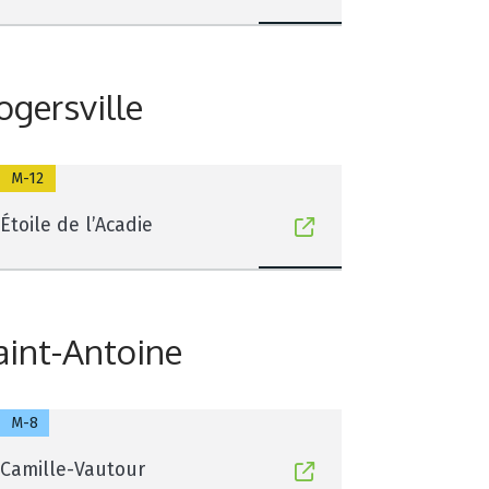
ogersville
M-12
Étoile de l’Acadie
aint-Antoine
M-8
Camille-Vautour