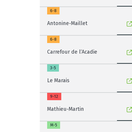
6-8
Antonine-Maillet
6-8
Carrefour de l’Acadie
3-5
Le Marais
9-12
Mathieu-Martin
M-5