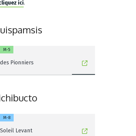
cliquez ici
.
uispamsis
M-5
des Pionniers
ichibucto
M-8
Soleil Levant