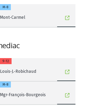
M-8
Mont-Carmel
hediac
9-12
Louis-J.-Robichaud
M-8
Mgr-François-Bourgeois