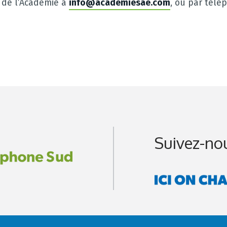
 de l’Académie à
info@academiesae.com
, ou par tél
Suivez-no