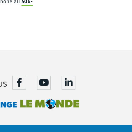
éphone au
506-
us