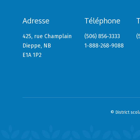
Adresse
Téléphone
T
425, rue Champlain
(506) 856-3333
(
Dieppe, NB
1-888-268-9088
E1A 1P2
© District sco