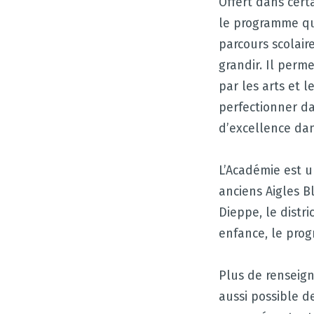
Offert dans certa
le programme qui
parcours scolair
grandir. Il perm
par les arts et l
perfectionner d
d’excellence dan
L’Académie est u
anciens Aigles B
Dieppe, le distr
enfance, le prog
Plus de renseign
aussi possible d