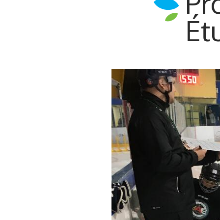
Pr
Ét