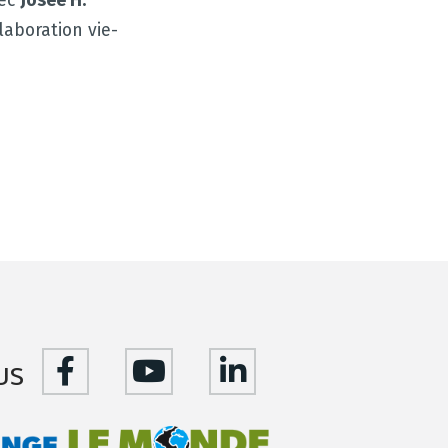
vec
Josée H.
aboration vie-
us