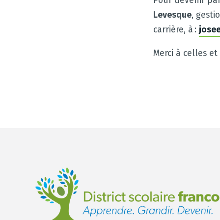
Pour devenir par
Levesque
, gest
carrière, à :
jose
Merci à celles e