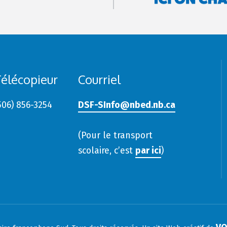
élécopieur
Courriel
506) 856-3254
DSF-SInfo@nbed.nb.ca
(Pour le transport
scolaire, c’est
par ici
)