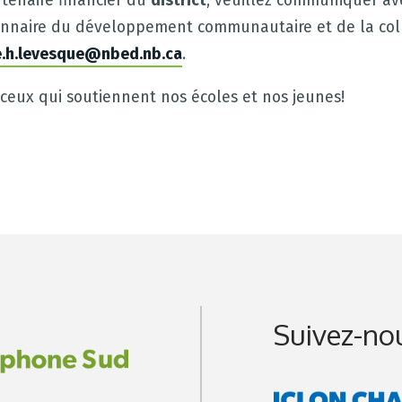
tenaire financier du
district
, veuillez communiquer a
ionnaire du développement communautaire et de la coll
e.h.levesque@nbed.nb.ca
.
t ceux qui soutiennent nos écoles et nos jeunes!
Suivez-no