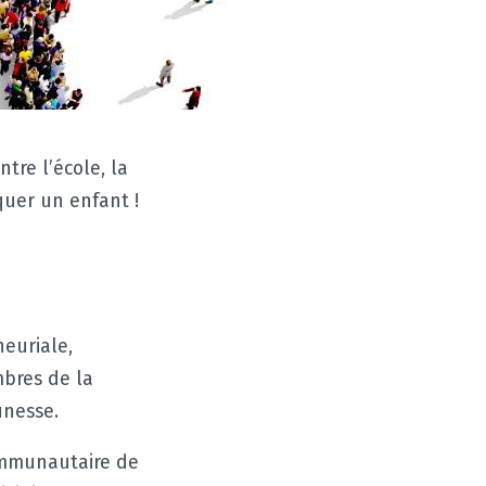
ntre l’école, la
uer un enfant !
euriale,
mbres de la
unesse.
ommunautaire de