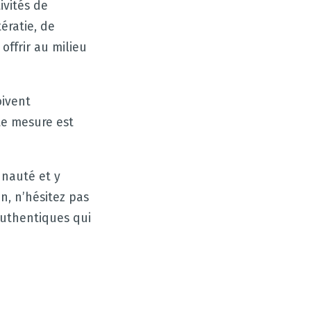
ivités de
tératie, de
offrir au milieu
oivent
tte mesure est
unauté et y
n, n’hésitez pas
authentiques qui