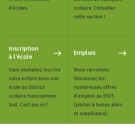
d’écoles.
scolaire. Consultez
cette section !
Inscription
Emplois
à l’école
Vous souhaitez inscrire
Nous recrutons.
votre enfant dans une
Découvrez les
école du District
nombreuses offres
scolaire francophone
d’emplois au DSFS
Sud. C’est par ici !
(postes à temps plein
et suppléance)