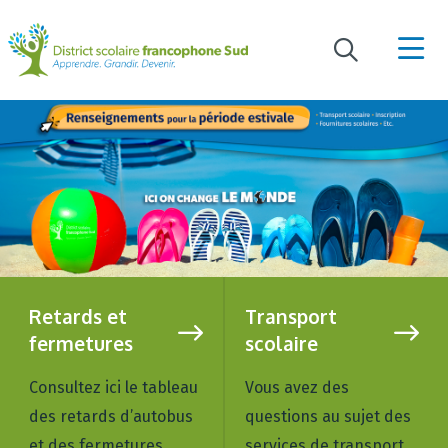
Retards et
Transport
fermetures
scolaire
Consultez ici le tableau
Vous avez des
des retards d’autobus
questions au sujet des
et des fermetures
services de transport