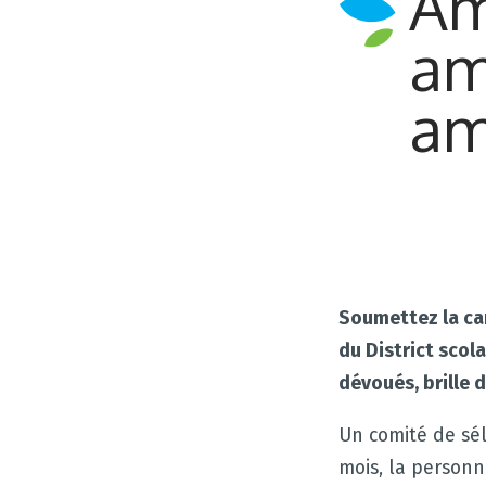
Am
am
am
Soumettez la ca
du
District scol
dévoués, brille d
Un comité de sél
mois, la personn