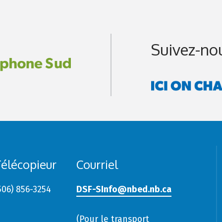
Suivez-no
élécopieur
Courriel
506) 856-3254
DSF-SInfo@nbed.nb.ca
(Pour le transport