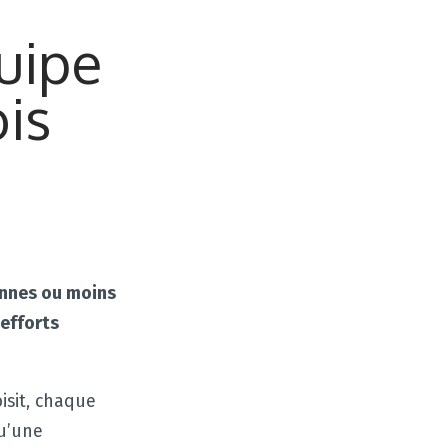
uipe
is
onnes ou moins
 efforts
isit, chaque
qu’une