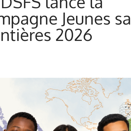
 DSFS lance la
mpagne Jeunes s
ontières 2026