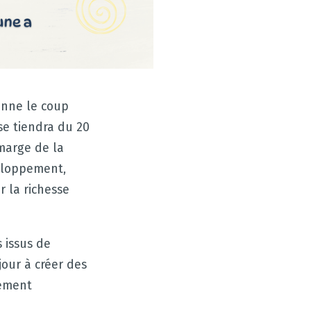
onne le coup
se tiendra du 20
 marge de la
veloppement,
r la richesse
s issus de
jour à créer des
dément