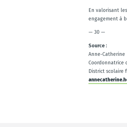
En valorisant le
engagement à bât
— 30 —
Source :
Anne-Catherine
Coordonnatrice d
District scolair
annecatherine.