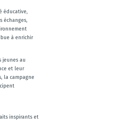
é éducative,
es échanges,
vironnement
bue à enrichir
s jeunes au
nce et leur
es, la campagne
icipent
its inspirants et