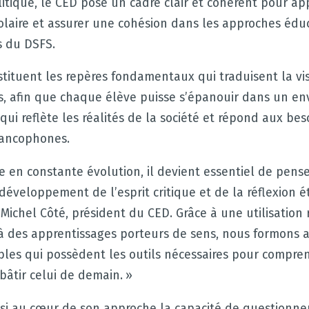
litique, le CED pose un cadre clair et cohérent pour app
laire et assurer une cohésion dans les approches éduc
s du DSFS.
nstituent les repères fondamentaux qui traduisent la v
es, afin que chaque élève puisse s’épanouir dans un e
qui reflète les réalités de la société et répond aux bes
ancophones.
 en constante évolution, il devient essentiel de pens
développement de l’esprit critique et de la réflexion 
 Michel Côté, président du CED. Grâce à une utilisation
à des apprentissages porteurs de sens, nous formons a
bles qui possèdent les outils nécessaires pour compr
bâtir celui de demain. »
nsi au cœur de son approche la capacité de questionne