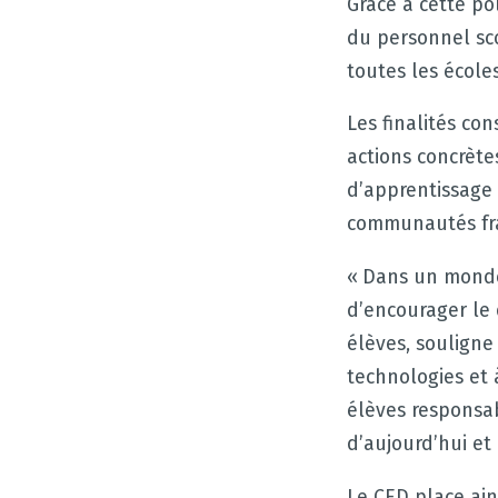
Grâce à cette po
du personnel sco
toutes les école
Les finalités co
actions concrèt
d’apprentissage 
communautés fr
« Dans un monde
d’encourager le 
élèves, souligne
technologies et 
élèves responsa
d’aujourd’hui et 
Le CED place ai