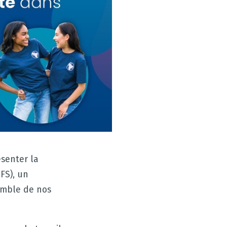
ésenter la
FS), un
emble de nos