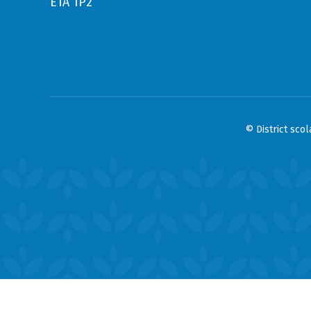
E1A 1P2
© District sco