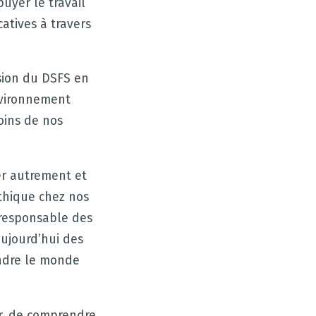
uyer le travail
atives à travers
ision du DSFS en
nvironnement
oins de nos
er autrement et
éthique chez nos
 responsable des
ujourd’hui des
endre le monde
r, de comprendre