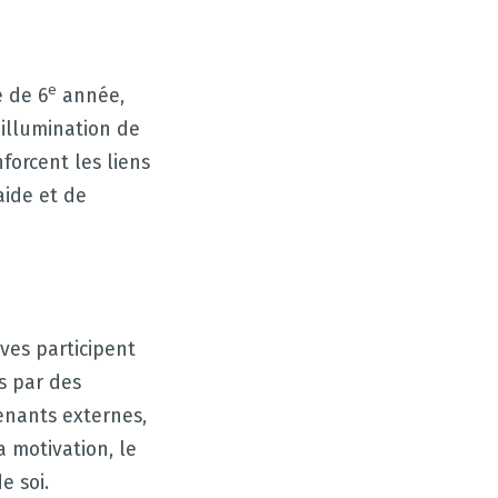
e
e de 6
année,
illumination de
nforcent les liens
aide et de
ves participent
s par des
enants externes,
a motivation, le
e soi.