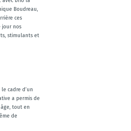
t avec brio la
onique Boudreau,
rrière ces
 jour nos
ts, stimulants et
 le cadre d’un
ative a permis de
 âge, tout en
même de