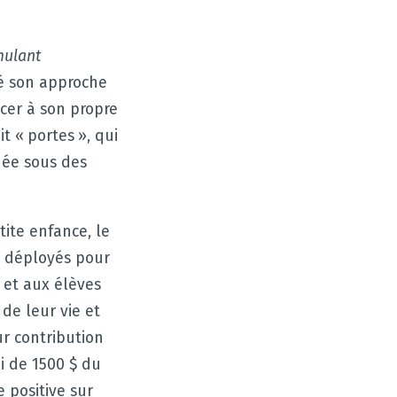
mulant
é son approche
cer à son propre
t « portes », qui
née sous des
ite enfance, le
ts déployés pour
 et aux élèves
de leur vie et
r contribution
i de 1500 $ du
 positive sur