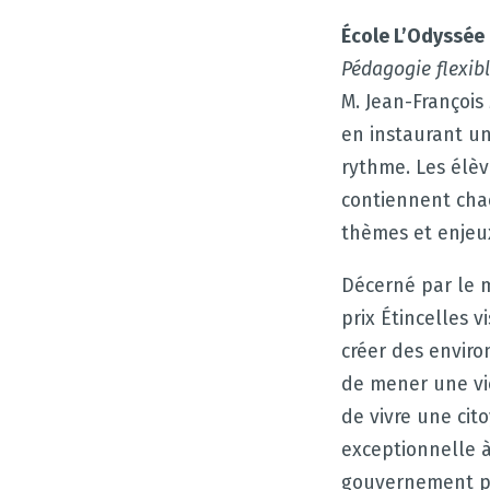
École L’Odyssée
Pédagogie flexib
M. Jean-François
en instaurant un
rythme. Les élève
contiennent cha
thèmes et enjeux
Décerné par le m
prix Étincelles 
créer des envir
de mener une vie
de vivre une cit
exceptionnelle à
gouvernement pro