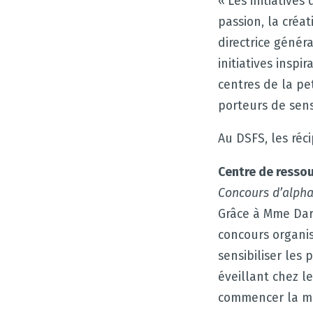
« Les initiatives 
passion, la créa
directrice génér
initiatives insp
centres de la pe
porteurs de sens
Au DSFS, les réci
Centre de ressou
Concours d’alpha
Grâce à Mme Darl
concours organis
sensibiliser les 
éveillant chez l
commencer la ma