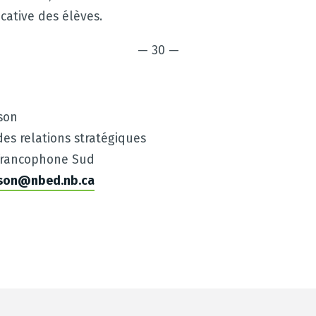
cative des élèves.
— 30 —
son
es relations stratégiques
e francophone Sud
sson@nbed.nb.ca