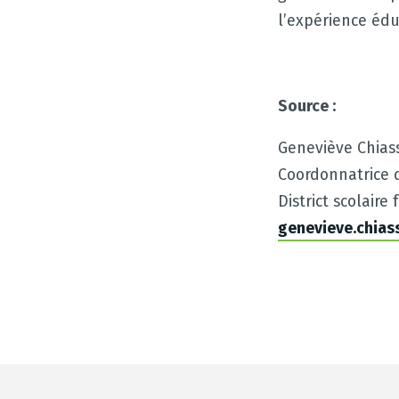
l’expérience édu
Source :
Geneviève Chias
Coordonnatrice d
District scolair
genevieve.chia