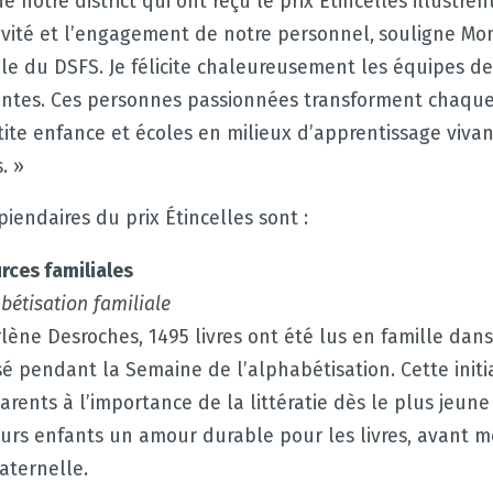
de notre district qui ont reçu le prix Étincelles illustren
tivité et l’engagement de notre personnel, souligne M
ale du DSFS. Je félicite chaleureusement les équipes de
irantes. Ces personnes passionnées transforment chaque
tite enfance et écoles en milieux d’apprentissage vivan
. »
piendaires du prix Étincelles sont :
rces familiales
bétisation familiale
ène Desroches, 1495 livres ont été lus en famille dans
é pendant la Semaine de l’alphabétisation. Cette initi
parents à l’importance de la littératie dès le plus jeune
eurs enfants un amour durable pour les livres, avant 
ternelle.