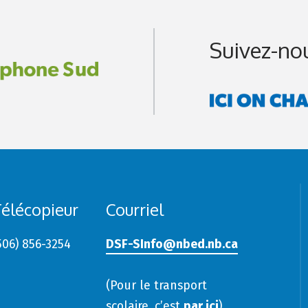
Suivez-no
élécopieur
Courriel
506) 856-3254
DSF-SInfo@nbed.nb.ca
(Pour le transport
scolaire, c’est
par ici
)