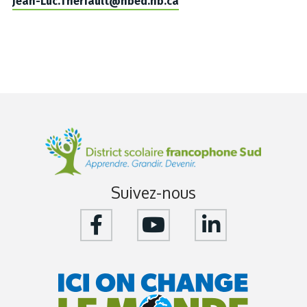
Jean-Luc.Theriault@nbed.nb.ca
Suivez-nous