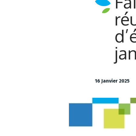
Fai
ré
d’
ja
16 Janvier 2025