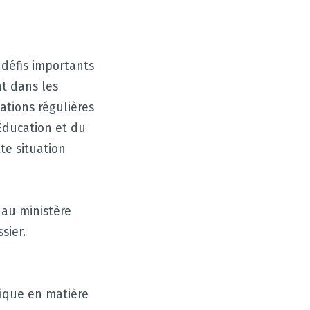
 défis importants
nt dans les
ations régulières
’Éducation et du
te situation
e au ministère
sier.
tique en matière