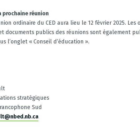
la prochaine réunion
ion ordinaire du CED aura lieu le 12 février 2025. Les o
et documents publics des réunions sont également publ
s l’onglet « Conseil d’éducation ».
lt
lations stratégiques
e francophone Sud
ult@nbed.nb.ca