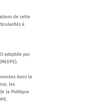
ations de cette
icularités à
13 adoptée par
 (MEDPE).
noncées dans la
nce, les
de la Politique
DPE.