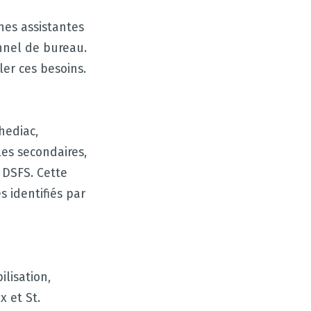
nes assistantes
nnel de bureau.
er ces besoins.
hediac,
les secondaires,
 DSFS. Cette
s identifiés par
lisation,
 et St.