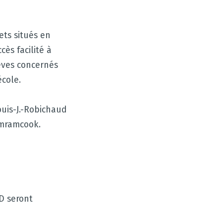
ets situés en
cès facilité à
èves concernés
école.
ouis-J.-Robichaud
emramcook.
D seront