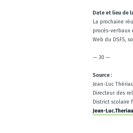
Date et lieu de 
La prochaine réun
procès-verbaux 
Web du DSFS, sou
— 30 —
Source :
Jean-Luc Thériau
Directeur des re
District scolair
Jean-Luc.Theria