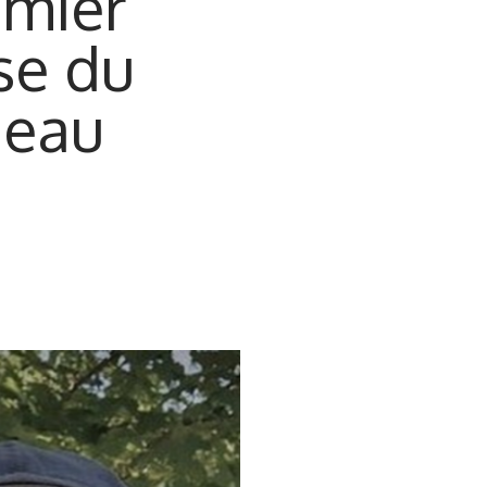
emier
se du
beau