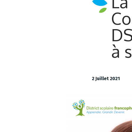
La
Co
DS
à 
2 Juillet 2021