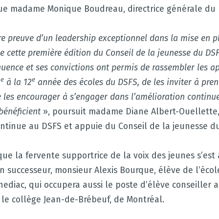
ue madame Monique Boudreau, directrice générale du 
re preuve d’un leadership exceptionnel dans la mise en pl
 cette première édition du Conseil de la jeunesse du DS
quence et ses convictions ont permis de rassembler les ap
e
e
8
à la 12
année des écoles du DSFS, de les inviter à pren
de les encourager à s’engager dans l’amélioration contin
 bénéficient
», poursuit madame Diane Albert-Ouellette, 
ontinue au DSFS et appuie du Conseil de la jeunesse d
que la fervente supportrice de la voix des jeunes s’est
n successeur, monsieur Alexis Bourque, élève de l’école
ediac, qui occupera aussi le poste d’élève conseiller 
 le collège Jean-de-Brébeuf, de Montréal.