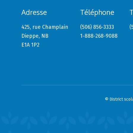
Adresse
Téléphone
T
425, rue Champlain
(506) 856-3333
(
Dieppe, NB
1-888-268-9088
E1A 1P2
© District sco