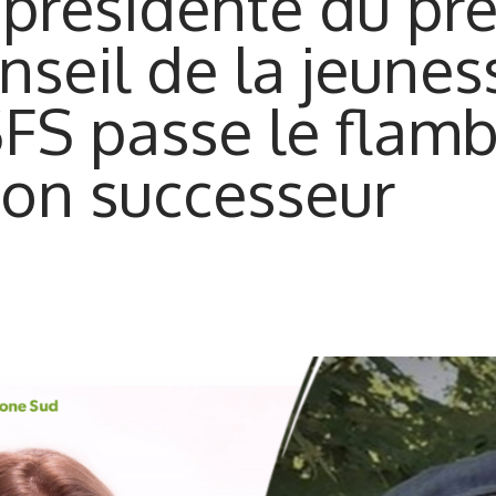
 présidente du pr
nseil de la jeunes
FS passe le flam
son successeur