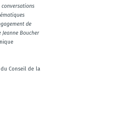
x conversations
blématiques
’engagement de
le Jeanne Boucher
nique
 du Conseil de la