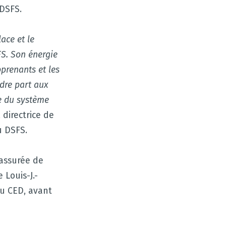
DSFS.
ace et le
FS. Son énergie
prenants et les
dre part aux
ue du système
directrice de
u DSFS.
 assurée de
 Louis-J.-
au CED, avant