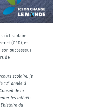
trict scolaire
trict (CED), et
à son successeur
ers de
rcours scolaire, je
e
de 12
année à
Conseil de la
nter les intérêts
’histoire du