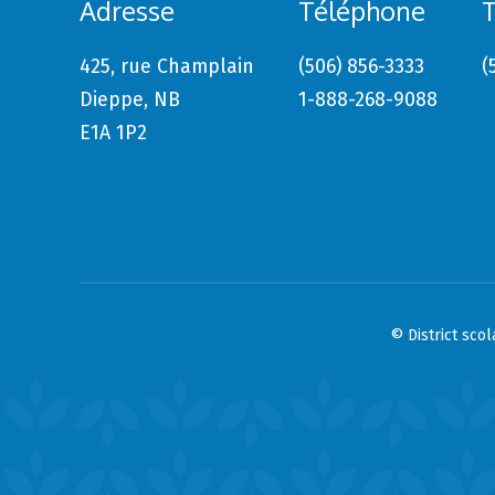
Adresse
Téléphone
T
425, rue Champlain
(506) 856-3333
(
Dieppe, NB
1-888-268-9088
E1A 1P2
© District sco