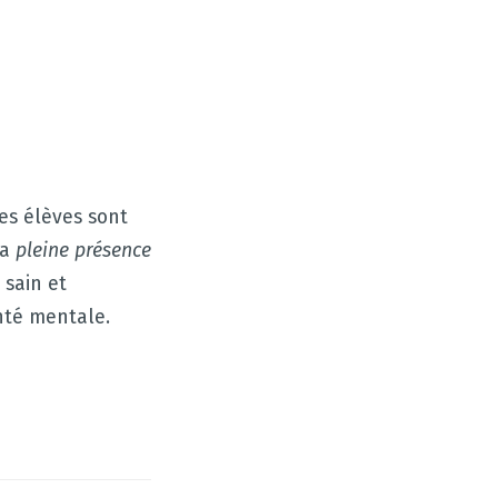
des élèves sont
la
pleine présence
 sain et
anté mentale.